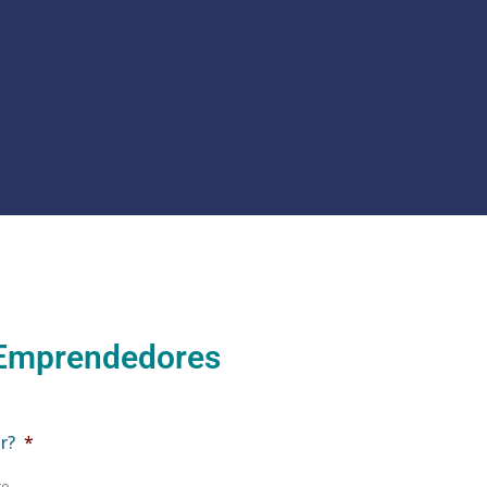
 Emprendedores
r?
*