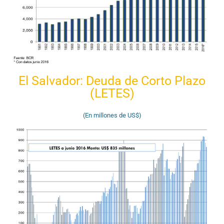
El Salvador: Deuda de Corto Plazo
(LETES)
(En millones de US$)