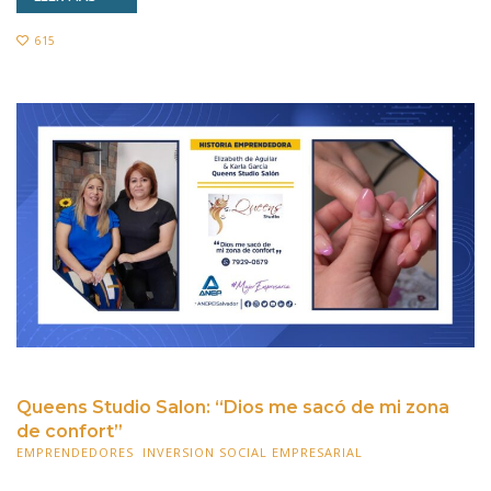
615
Queens Studio Salon: “Dios me sacó de mi zona
de confort”
EMPRENDEDORES
,
INVERSION SOCIAL EMPRESARIAL
28 FEBRERO 2023