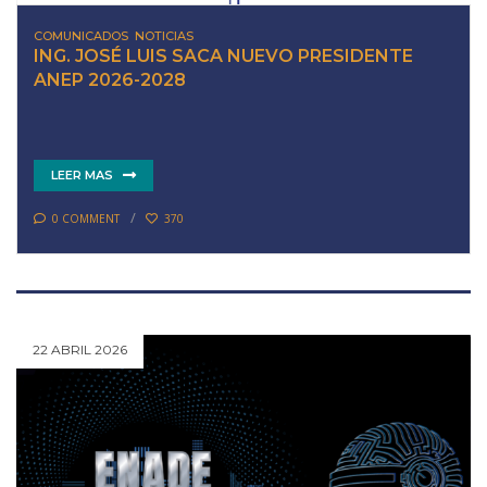
COMUNICADOS
,
NOTICIAS
ING. JOSÉ LUIS SACA NUEVO PRESIDENTE
ANEP 2026-2028
LEER MAS
0 COMMENT
370
22 ABRIL 2026