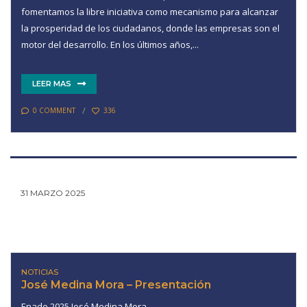
fomentamos la libre iniciativa como mecanismo para alcanzar
la prosperidad de los ciudadanos, donde las empresas son el
motor del desarrollo. En los últimos años,...
LEER MAS
0 COMMENT
336
31 MARZO 2025
NOTICIAS
José Medina Mora – Presentación
Enade 2025 José Medina Mora