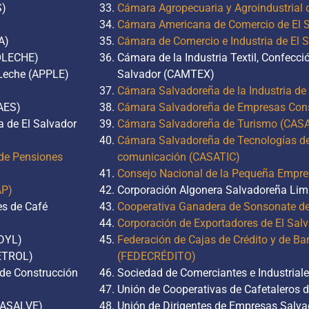
S)
Cámara Agropecuaria y Agroindustrial
Cámara Americana de Comercio de El
A)
Cámara de Comercio e Industria de El 
ROLECHE)
Cámara de la Industria Textil, Confecci
 Leche (APPLE)
Salvador (CAMTEX)
Cámara Salvadoreña de la Industria de
AES)
Cámara Salvadoreña de Empresas Con
a de El Salvador
Cámara Salvadoreña de Turismo (CAS
Cámara Salvadoreña de Tecnologías de 
de Pensiones
comunicación (CASATIC)
Consejo Nacional de la Pequeña Empre
AP)
Corporación Algonera Salvadoreña Lim
es de Café
Cooperativa Ganadera de Sonsonate de
Corporación de Exportadores de El Sa
SDYL)
Federación de Cajas de Crédito y de Ba
PETROL)
(FEDECRÉDITO)
 de Construcción
Sociedad de Comerciantes e Industrial
Unión de Cooperativas de Cafetaleros d
 (ASALVE)
Unión de Dirigentes de Empresas Salv