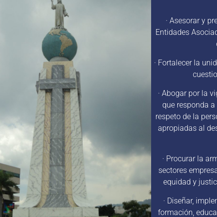
· Asesorar y p
Entidades Asociad
· Fortalecer la un
cuestio
· Abogar por la 
que responda a p
respeto de la per
apropiadas al de
· Procurar la ar
sectores empresar
equidad y justic
· Diseñar, impl
formación, educa