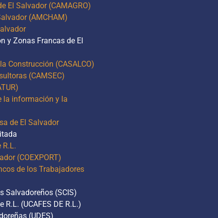
 de El Salvador (CAMAGRO)
 Salvador (AMCHAM)
Salvador
ón y Zonas Francas de El
 la Construcción (CASALCO)
sultoras (CAMSEC)
ATUR)
la información y la
sa de El Salvador
itada
 R.L.
lvador (COEXPORT)
ncos de los Trabajadores
es Salvadoreños (SCIS)
e R.L. (UCAFES DE R.L.)
adoreñas (UDES)