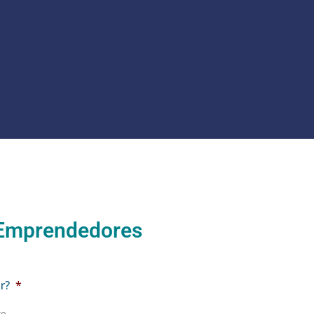
 Emprendedores
r?
*