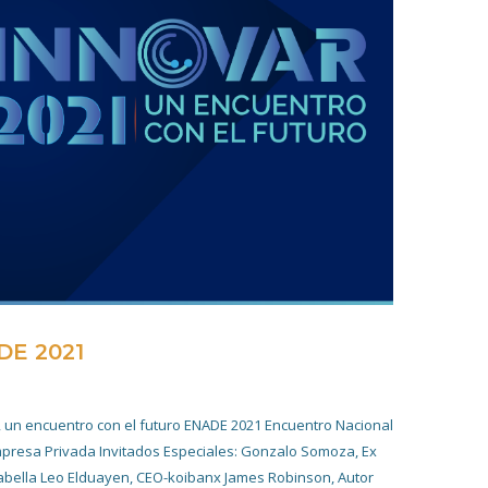
DE 2021
4 NOVIEMBRE 2022
, un encuentro con el futuro ENADE 2021 Encuentro Nacional
mpresa Privada Invitados Especiales: Gonzalo Somoza, Ex
abella Leo Elduayen, CEO-koibanx James Robinson, Autor