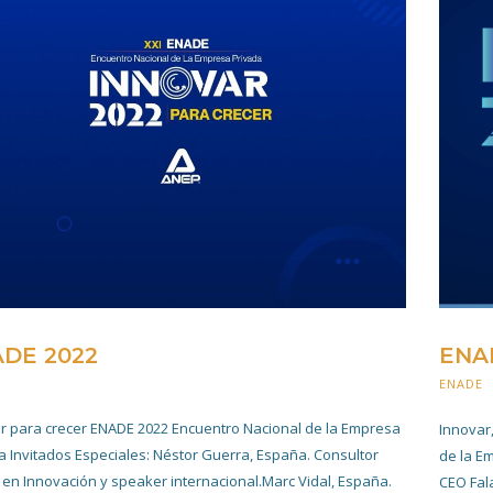
DE 2022
ENA
4 NOVIEMBRE 2022
ENADE
r para crecer ENADE 2022 Encuentro Nacional de la Empresa
Innovar
a Invitados Especiales: Néstor Guerra, España. Consultor
de la E
 en Innovación y speaker internacional.Marc Vidal, España.
CEO Fal