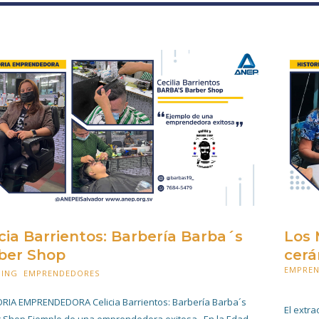
icia Barrientos: Barbería Barba´s
Los 
ber Shop
cerá
EMPRE
HING
,
EMPRENDEDORES
5 OCTUBRE 2021
5 OCTU
RIA EMPRENDEDORA Celicia Barrientos: Barbería Barba´s
El extr