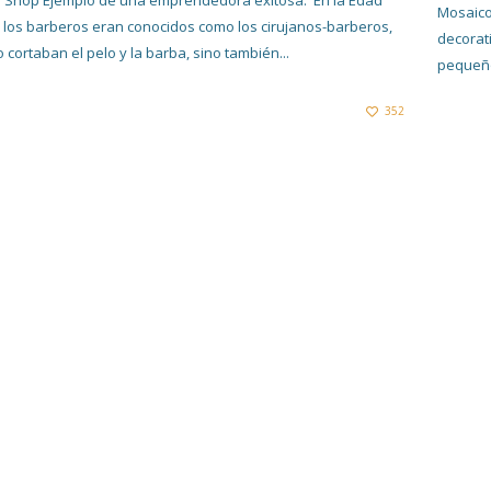
 Shop Ejemplo de una emprendedora exitosa. En la Edad
Mosaico
 los barberos eran conocidos como los cirujanos-barberos,
decorat
o cortaban el pelo y la barba, sino también...
pequeño
352