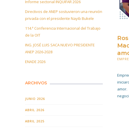
Informe sectorial INQUIFAR 2026
Directivos de ANEP sostuvieron una reunión
privada con el presidente Nayib Bukele
114.ª Conferencia Internacional del Trabajo
de la OIT
Ros
Mad
ING. JOSÉ LUIS SACA NUEVO PRESIDENTE
ANEP 2026-2028
amo
EMPR
ENADE 2026
26 OC
Empren
inicia
ARCHIVOS
amor. 
negoci
JUNIO 2026
ABRIL 2026
ABRIL 2025