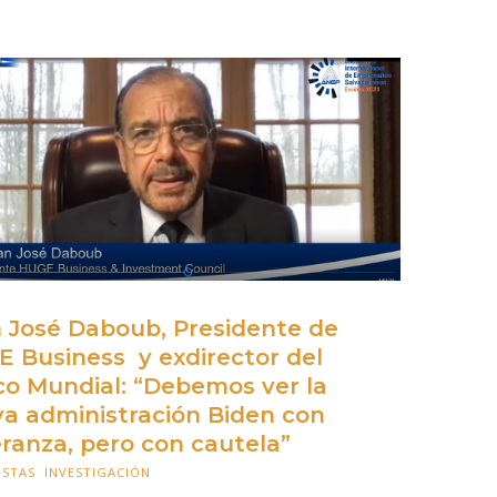
 José Daboub, Presidente de
 Business y exdirector del
o Mundial: “Debemos ver la
a administración Biden con
eranza, pero con cautela”
ISTAS
,
INVESTIGACIÓN
23 FEBRERO 2021