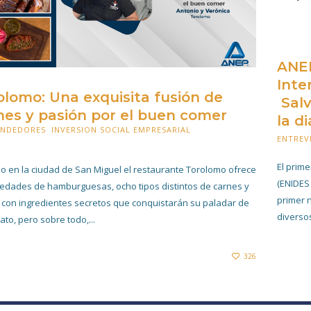
ANEP
Inte
olomo: Una exquisita fusión de
Salv
nes y pasión por el buen comer
la d
ENDEDORES
,
INVERSION SOCIAL EMPRESARIAL
ENTREV
BRERO 2021
El prim
o en la ciudad de San Miguel el restaurante Torolomo ofrece
(ENIDES 
iedades de hamburguesas, ocho tipos distintos de carnes y
primer 
 con ingredientes secretos que conquistarán su paladar de
diversos
ato, pero sobre todo,...
326