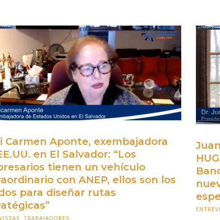
i Carmen Aponte, exembajadora
Juan
EE.UU. en El Salvador: “Los
HUGE
resarios tienen un vehículo
Banc
raordinario con ANEP, ellos son los
nuev
ados para diseñar rutas
esp
ratégicas”
ENTREV
VISTAS
,
TRABAJADORES
23 FEBRERO 2021