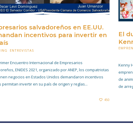
resarios salvadoreños en EE.UU.
El d
andan incentivos para invertir en
Ken
aís
EMPRE
HING
,
ENTREVISTAS
23 FEBRERO 2021
18 FEBR
primer Encuentro Internacional de Empresarios
Kenny H
oreños, ENIDES 2021, organizado por ANEP, los compatriotas
emprend
enen negocios en Estados Unidos demandaron incentivos
de anima
 permitan invertir en su país de origen y reglas...
de arreg
450