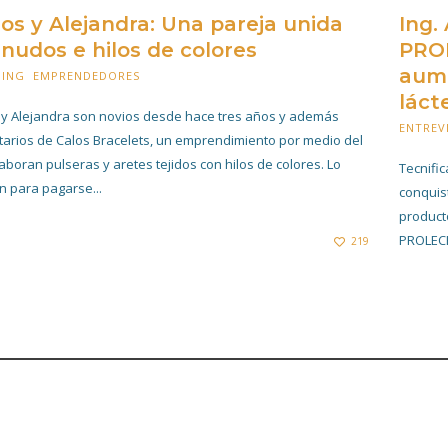
los y Alejandra: Una pareja unida
Ing.
 nudos e hilos de colores
PROL
aume
HING
,
EMPRENDEDORES
15 FEBRERO 2021
láct
 y Alejandra son novios desde hace tres años y además
ENTREV
tarios de Calos Bracelets, un emprendimiento por medio del
laboran pulseras y aretes tejidos con hilos de colores. Lo
Tecnifi
n para pagarse...
conquis
product
PROLECH
219