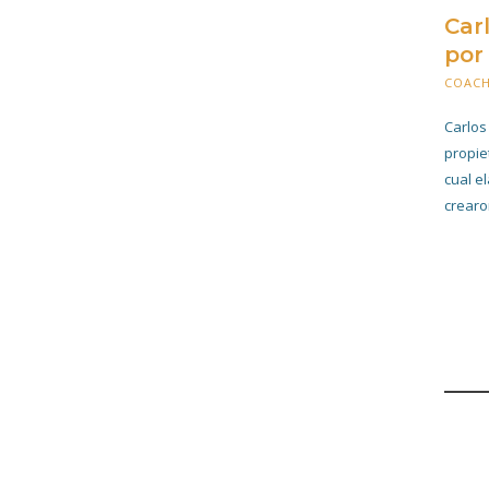
Car
por
COAC
Carlos
propie
cual e
crearo