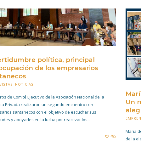
ertidumbre política, principal
ocupación de los empresarios
tanecos
VISTAS
,
NOTICIAS
17 FEBRERO 2021
Marí
os de Comité Ejecutivo de la Asociación Nacional de la
Un n
a Privada realizaron un segundo encuentro con
aleg
arios santanecos con el objetivo de escuchar sus
EMPRE
udes y apoyarles en la lucha por reactivar los...
María d
485
de la e