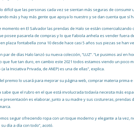
do difícil que las personas cada vez se sientan más seguras de consumir u
ndo más y hay más gente que apoya lo nuestro y se dan cuenta que sí hay 
e momento en El Salvador las prendas de Halo se están comercializando onl
e posee pasarela de compras y lo que Fabiola anhela es vender fuera de
 en plaza fontabella zona 10 desde hace casi 5 años sus piezas se han 
n par de días Halo lanzó su nueva colección, “LUZ”. “Le pusimos así en ho
 que fue tan duro, en cambio este 2021 todos estamos viendo un poco má
(a la Iniciativa Privada, de ANEP) es una de ellas”, explica.
del premio lo usará para mejorar su página web, comprar materia prima e 
a sabe que el rubro en el que está involucrada todavía necesita más espac
de presentación es elaborar, junto a su madre y sus costureras, prendas 
marca.
mos seguir ofreciendo ropa con un toque moderno y elegante a la vez, no
 su día a día con todo”, acotó.