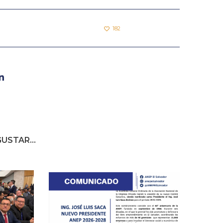
182
USTAR...