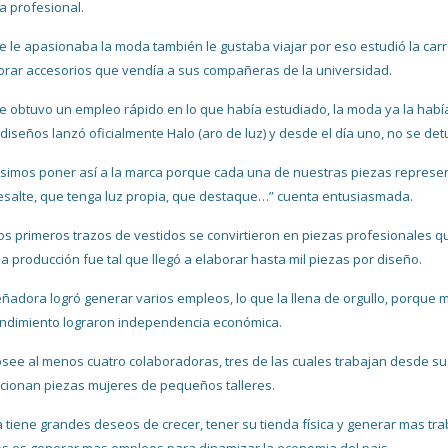
 profesional.
 le apasionaba la moda también le gustaba viajar por eso estudió la car
orar accesorios que vendía a sus compañeras de la universidad.
 obtuvo un empleo rápido en lo que había estudiado, la moda ya la habí
 diseños lanzó oficialmente Halo (aro de luz) y desde el día uno, no se det
isimos poner así a la marca porque cada una de nuestras piezas represen
resalte, que tenga luz propia, que destaque…” cuenta entusiasmada.
os primeros trazos de vestidos se convirtieron en piezas profesionales qu
 la producción fue tal que llegó a elaborar hasta mil piezas por diseño.
eñadora logró generar varios empleos, lo que la llena de orgullo, porque
dimiento lograron independencia económica.
see al menos cuatro colaboradoras, tres de las cuales trabajan desde s
cionan piezas mujeres de pequeños talleres.
a tiene grandes deseos de crecer, tener su tienda física y generar mas 