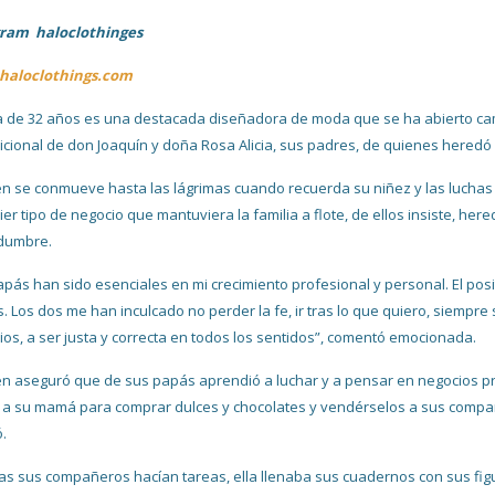
gram haloclothinges
aloclothings.com
a de 32 años es una destacada diseñadora de moda que se ha abierto cam
icional de don Joaquín y doña Rosa Alicia, sus padres, de quienes hered
en se conmueve hasta las lágrimas cuando recuerda su niñez y las luchas 
ier tipo de negocio que mantuviera la familia a flote, de ellos insiste, h
idumbre.
apás han sido esenciales en mi crecimiento profesional y personal. El pos
. Los dos me han inculcado no perder la fe, ir tras lo que quiero, siempre
pios, a ser justa y correcta en todos los sentidos”, comentó emocionada.
en aseguró que de sus papás aprendió a luchar y a pensar en negocios pro
 a su mamá para comprar dulces y chocolates y vendérselos a sus compañ
ó.
as sus compañeros hacían tareas, ella llenaba sus cuadernos con sus figu