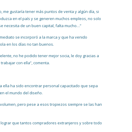
, me gustaría tener más puntos de venta y algún día, si
 produzca en el país y se generen muchos empleos, no solo
 se necesita de un buen capital, falta mucho…”
nmediato se incorporó a la marca y que ha venido
ola en los días no tan buenos.
nte, no he podido tener mejor socia, le doy gracias a
rabajar con ella”, comenta.
ra ella ha sido encontrar personal capacitado que sepa
o en el mundo del diseño.
r volumen, pero pese a esos tropiezos siempre se las han
 lograr que tantos compradores extranjeros y sobre todo