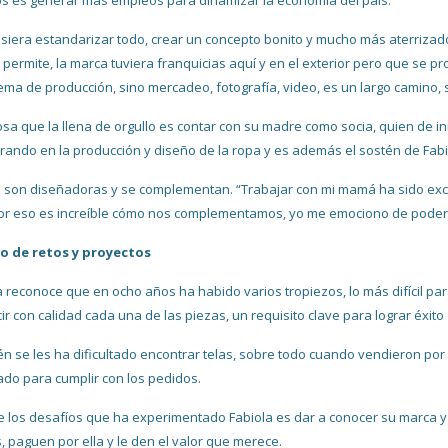
s es generar mas empleos para dinamizar la economia del pais.
isiera estandarizar todo, crear un concepto bonito y mucho más aterrizado
o permite, la marca tuviera franquicias aquí y en el exterior pero que se
tema de producción, sino mercadeo, fotografía, video, es un largo camino,
osa que la llena de orgullo es contar con su madre como socia, quien de i
rando en la producción y diseño de la ropa y es además el sostén de Fabi
son diseñadoras y se complementan. “Trabajar con mi mamá ha sido excele
or eso es increíble cómo nos complementamos, yo me emociono de poder t
o de retos y proyectos
a reconoce que en ocho años ha habido varios tropiezos, lo más difícil pa
ir con calidad cada una de las piezas, un requisito clave para lograr éxit
n se les ha dificultado encontrar telas, sobre todo cuando vendieron po
ado para cumplir con los pedidos.
e los desafíos que ha experimentado Fabiola es dar a conocer su marca y
s, paguen por ella y le den el valor que merece.