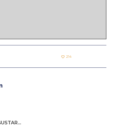
214
USTAR...