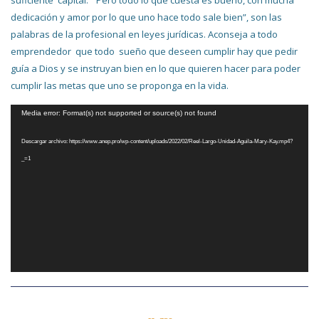
dedicación y amor por lo que uno hace todo sale bien”, son las
palabras de la profesional en leyes jurídicas. Aconseja a todo
emprendedor que todo sueño que deseen cumplir hay que pedir
guía a Dios y se instruyan bien en lo que quieren hacer para poder
cumplir las metas que uno se proponga en la vida.
Reproductor
Media error: Format(s) not supported or source(s) not found
de
Descargar archivo: https://www.anep.pro/wp-content/uploads/2022/02/Reel-Largo-Unidad-Aguila-Mary-Kay.mp4?
vídeo
_=1