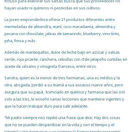
Incluso para elaborar sus salsas busca que sus proveedores no
hayan usado ni químicos ni pesticidas en sus cultivos.
La joven emprendedora ofrece 21 productos diferentes entre
mermeladas de almendra, maní, coco macadamia, almendra y
pecana con chocolate; jaleas de tamarindo, blueberry, vino tinto,
piña, fresa y más.
Además de mantequillas, dulce de leche bajo en azúcar y salsas
verde, roja picante, ranchera, cebollas con chile jalapeño curtidas en
aceite de sésamo y vinagreta francesa, entre otros.
Sandra, quien es la menor de tres hermanas, una es médico y la
otra, abogada, perdió a su mamá a sus escasos nueve años, pero
asegura que su papá, licenciado en química y farmacia que las crió
solo a las tres, le enseñó varias lecciones que mantiene vigentes y
que la hacen trabajar duro para salir adelante.
“Mi padre siempre nos repitió una frase que dice: Hay dos cosas
que no se pueden desperdiciar en la vida y son el tiempo y el
talento” y mis hermanas y yo siempre lo hemos tenido presente”,