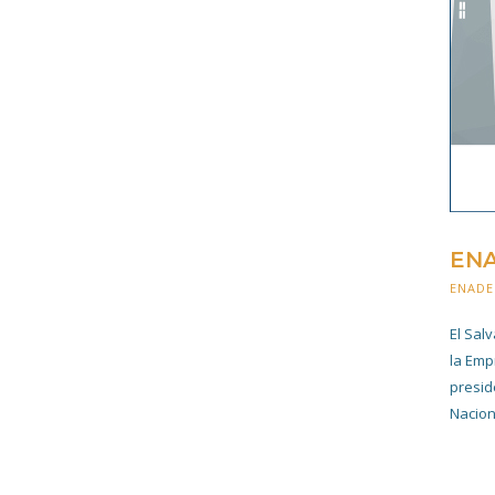
ENA
ENADE
El Sal
la Emp
presid
Nacion