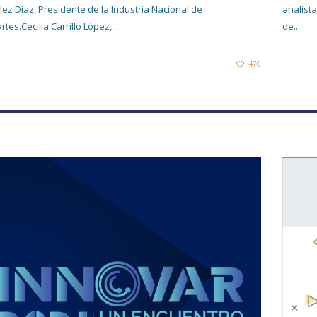
ez Díaz, Presidente de la Industria Nacional de
analist
tes.Cecilia Carrillo López,...
de...
470