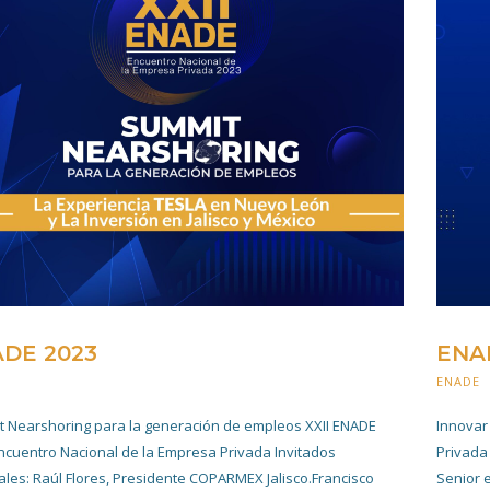
DE 2023
ENA
25 JULIO 2023
ENADE
 Nearshoring para la generación de empleos XXII ENADE
Innovar
ncuentro Nacional de la Empresa Privada Invitados
Privada
ales: Raúl Flores, Presidente COPARMEX Jalisco.Francisco
Senior 