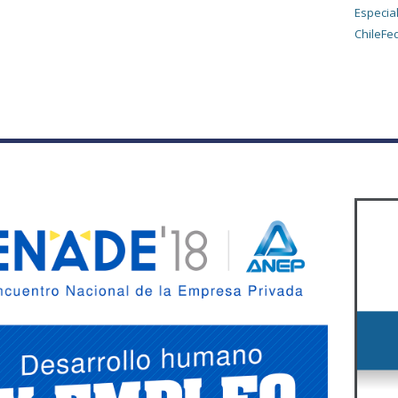
Especia
ChileFed