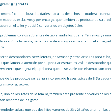
agram: @3gcrafts
comenzó cuando buscaba darles uso a los desechos de madera”, cuenta Fra
 de muebles exclusivos y por encargo, que también es producto de su prod
aban en el taller y decidió convertirlos en objetos útiles.
 problemas con los sobrantes de tabla, nadie los quería. Teníamos ya un
ecoración a la tienda, pero más tardé en regresarme cuando el encargado 
sco.
cieron destapadores, servilleteros, posavasos y otros artículos para el hog
 que llaman la atención por su peculiar estructura. Así un destapador que
ervilletero que sujeta el papel para que no se vuele con el viento, son part
os de los productos se les han incorporado frases típicas de El Salvador y
 un mayor atractivo.
io, uno de los gatos de la familia, también está presente en varios de lo
son amantes de los gatos.
rendedor aclara que sus dos hijos varones de 23 y 25 años alternan las a