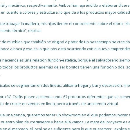
rial y mecánica, respectivamente. Ambos han aprendido a elaborar divers
 en cuanto a colores y estructura, lo que da a los productos mayor calidad
ue trabajar la madera, mis hijos tienen el conocimiento sobre el rubro, ell
miento técnico”, explica.
ler de muebles que también se originó a partir de un pasatiempo ha crecid
l boca a boca y eso es lo que nos está ocurriendo con el nuevo emprendim
e hacemos es una relación función-estética, porque el salvadoreño siemp
o todos los productos además de ser bonitos tienen una función o dos, son 
.
tículos se segmentan en dos líneas: utilitaria-hogar y bar y decoración, l
ora 3G Crafts posee al menos unos 67 productos diferentes que se comerc
to de crecer en ventas en línea, pero a través de una tienda virtual.
ue una tienda, queremos tener un showroom en el que podamos invitar a
 nuestro plan de crecimiento y hacia allá vamos. La meta del proyecto es 
 en el mercado, el local no es suficiente para lo que queremos”, explica 