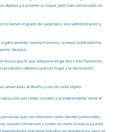
os objetos y a ponerle su toque, pero han conservado un
.
os no tienen el grado de carpintero, sino administración y
o orgánicamente, cuenta Francisco, la mejor publicidad ha
iento, destacó.
re busca que lo que adquiere tenga dos o tres funciones,
productos utilitarios para el hogar y la decoración”,
íneas amarradas al diseño y uso de cada objeto.
ializa solo por redes sociales y el emprendedor tiene el
 personas que nos interesen como clientes potenciales,
ese, nuestro showroom y si bien es cierto la marca ya está
el emprendedor que tiene estudios en arquitectura, pero se