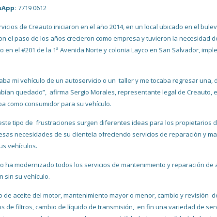
sApp:
7719 0612
rvicios de Creauto iniciaron en el año 2014, en un local ubicado en el bule
on el paso de los años crecieron como empresa y tuvieron la necesidad 
o en el #201 de la 1ª Avenida Norte y colonia Layco en San Salvador, im
.
raba mi vehículo de un autoservicio o un taller y me tocaba regresar una,
bían quedado”, afirma Sergio Morales, representante legal de Creauto, e
a como consumidor para su vehículo.
 este tipo de frustraciones surgen diferentes ideas para los propietario
esas necesidades de su clientela ofreciendo servicios de reparación y m
us vehículos.
o ha modernizado todos los servicios de mantenimiento y reparación de 
 sin su vehículo.
 de aceite del motor, mantenimiento mayor o menor, cambio y revisión de 
s de filtros, cambio de líquido de transmisión, en fin una variedad de se