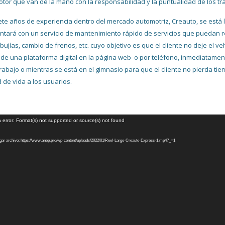
tor que van de la mano con la responsabilidad y la puntualidad de los t
ete años de experiencia dentro del mercado automotriz, Creauto, se est
ntará con un servicio de mantenimiento rápido de servicios que puedan 
, bujías, cambio de frenos, etc. cuyo objetivo es que el cliente no deje el ve
 de una plataforma digital en la página web o por teléfono, inmediatamen
trabajo o mientras se está en el gimnasio para que el cliente no pierda ti
d de vida a los usuarios.
uctor
 error: Format(s) not supported or source(s) not found
ar archivo: https://www.anep.pro/wp-content/uploads/2022/01/Reel-Largo-Creauto-Express-1.mp4?_=1