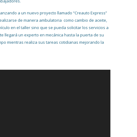
rabajadores.
á lanzando a un nuevo proyecto llamado “Creauto Express”
realizarse de manera ambulatoria como cambio de aceite,
hículo en el taller sino que se pueda solicitar los servicios a
te llegará un experto en mecánica hasta la puerta de su
empo mientras realiza sus tareas cotidianas mejorando la