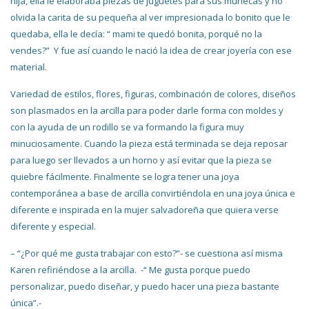
hija, ella le elaboraba piezas de juguetes para sus muñecas y no
olvida la carita de su pequeña al ver impresionada lo bonito que le
quedaba, ella le decía: “ mami te quedó bonita, porqué no la
vendes?” Y fue así cuando le nació la idea de crear joyería con ese
material.
Variedad de estilos, flores, figuras, combinación de colores, diseños
son plasmados en la arcilla para poder darle forma con moldes y
con la ayuda de un rodillo se va formando la figura muy
minuciosamente. Cuando la pieza está terminada se deja reposar
para luego ser llevados a un horno
y así evitar que la pieza se
quiebre
fácilmente. Finalmente se logra tener una joya
contemporánea a base de arcilla convirtiéndola en una joya única e
diferente e inspirada en la mujer salvadoreña que quiera verse
diferente y especial.
– “¿Por qué me gusta trabajar con esto?”- se cuestiona así misma
Karen refiriéndose a la arcilla. -“ Me gusta porque puedo
personalizar, puedo diseñar, y puedo hacer una pieza bastante
única”.-