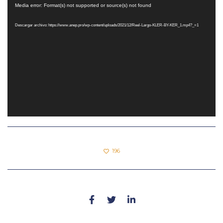
Reproductor
Media error: Format(s) not supported or source(s) not found
de
Descargar archivo: https://www.anep.pro/wp-content/uploads/2021/12/Reel-Largo-KLER-BY-KER_1.mp4?_=1
vídeo
196