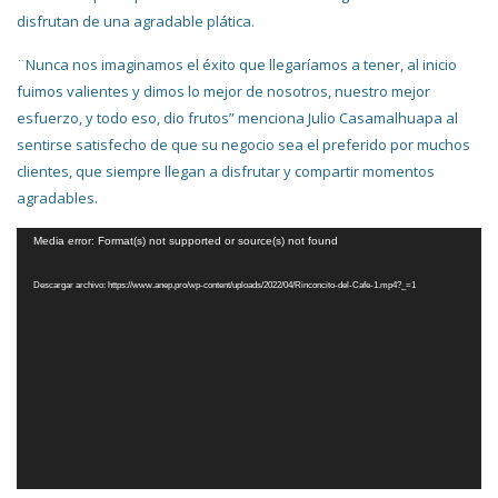
disfrutan de una agradable plática.
¨Nunca nos imaginamos el éxito que llegaríamos a tener, al inicio
fuimos valientes y dimos lo mejor de nosotros, nuestro mejor
esfuerzo, y todo eso, dio frutos” menciona Julio Casamalhuapa al
sentirse satisfecho de que su negocio sea el preferido por muchos
clientes, que siempre llegan a disfrutar y compartir momentos
agradables.
Reproductor
Media error: Format(s) not supported or source(s) not found
de
Descargar archivo: https://www.anep.pro/wp-content/uploads/2022/04/Rinconcito-del-Cafe-1.mp4?_=1
vídeo