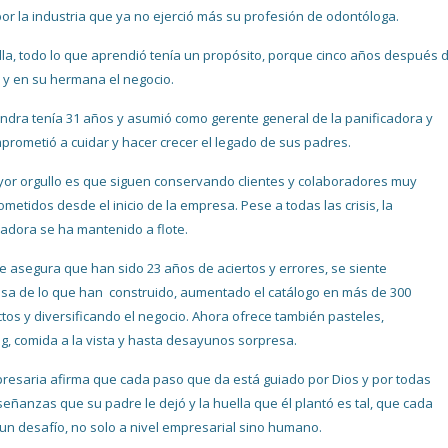
por la industria que ya no ejerció más su profesión de odontóloga.
lla, todo lo que aprendió tenía un propósito, porque cinco años después
a y en su hermana el negocio.
ndra tenía 31 años y asumió como gerente general de la panificadora y
prometió a cuidar y hacer crecer el legado de sus padres.
or orgullo es que siguen conservando clientes y colaboradores muy
metidos desde el inicio de la empresa. Pese a todas las crisis, la
cadora se ha mantenido a flote.
 asegura que han sido 23 años de aciertos y errores, se siente
osa de lo que han construido, aumentado el catálogo en más de 300
tos y diversificando el negocio. Ahora ofrece también pasteles,
ng, comida a la vista y hasta desayunos sorpresa.
resaria afirma que cada paso que da está guiado por Dios y por todas
señanzas que su padre le dejó y la huella que él plantó es tal, que cada
 un desafío, no solo a nivel empresarial sino humano.