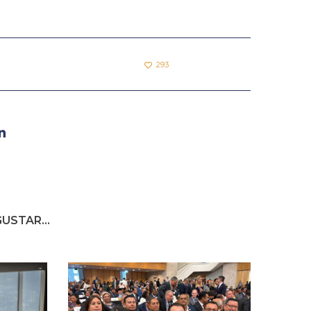
293
USTAR...