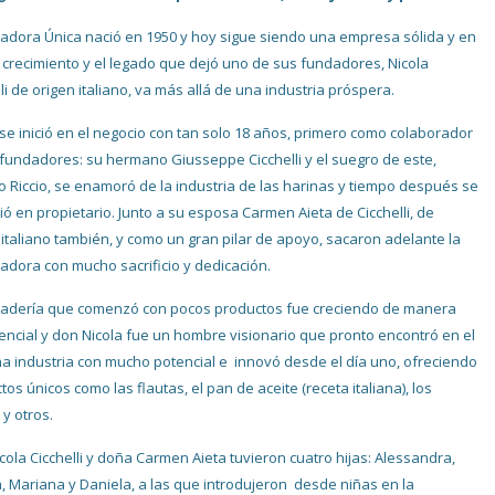
cadora Única nació en 1950 y hoy sigue siendo una empresa sólida y en
 crecimiento y el legado que dejó uno de sus fundadores, Nicola
li de origen italiano, va más allá de una industria próspera.
 se inició en el negocio con tan solo 18 años, primero como colaborador
 fundadores: su hermano Giusseppe Cicchelli y el suegro de este,
o Riccio, se enamoró de la industria de las harinas y tiempo después se
tió en propietario. Junto a su esposa Carmen Aieta de Cicchelli, de
 italiano también, y como un gran pilar de apoyo, sacaron adelante la
cadora con mucho sacrificio y dedicación.
adería que comenzó con pocos productos fue creciendo de manera
ncial y don Nicola fue un hombre visionario que pronto encontró en el
a industria con mucho potencial e innovó desde el día uno, ofreciendo
os únicos como las flautas, el pan de aceite (receta italiana), los
 y otros.
cola Cicchelli y doña Carmen Aieta tuvieron cuatro hijas: Alessandra,
a, Mariana y Daniela, a las que introdujeron desde niñas en la