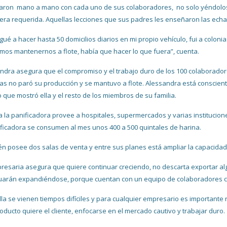
aron mano a mano con cada uno de sus colaboradores, no solo yéndolos a
era requerida. Aquellas lecciones que sus padres les enseñaron las ech
egué a hacer hasta 50 domicilios diarios en mi propio vehículo, fui a colon
mos mantenernos a flote, había que hacer lo que fuera”, cuenta.
ndra asegura que el compromiso y el trabajo duro de los 100 colaborador
as no paró su producción y se mantuvo a flote. Alessandra está conscien
o que mostró ella y el resto de los miembros de su familia.
a la panificadora provee a hospitales, supermercados y varias institucio
ificadora se consumen al mes unos 400 a 500 quintales de harina.
n posee dos salas de venta y entre sus planes está ampliar la capacidad 
resaria asegura que quiere continuar creciendo, no descarta exportar al
uarán expandiéndose, porque cuentan con un equipo de colaboradores 
lla se vienen tiempos difíciles y para cualquier empresario es importante
oducto quiere el cliente, enfocarse en el mercado cautivo y trabajar duro.