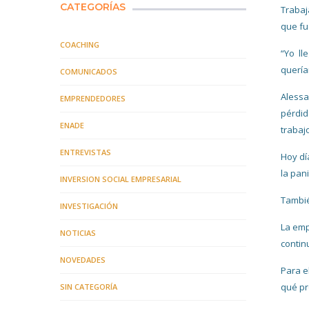
CATEGORÍAS
Trabaj
que fu
COACHING
“Yo ll
quería
COMUNICADOS
Alessa
EMPRENDEDORES
pérdid
ENADE
trabaj
ENTREVISTAS
Hoy dí
la pan
INVERSION SOCIAL EMPRESARIAL
Tambié
INVESTIGACIÓN
La emp
NOTICIAS
contin
NOVEDADES
Para e
qué pr
SIN CATEGORÍA