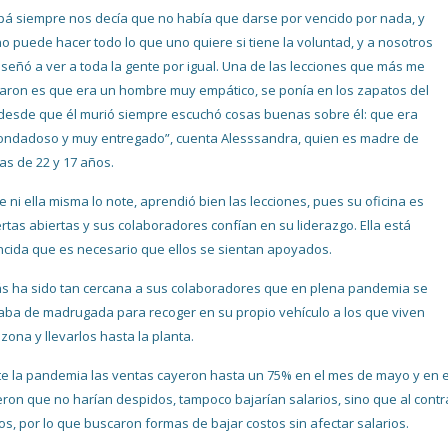
pá siempre nos decía que no había que darse por vencido por nada, y
o puede hacer todo lo que uno quiere si tiene la voluntad, y a nosotros
señó a ver a toda la gente por igual. Una de las lecciones que más me
aron es que era un hombre muy empático, se ponía en los zapatos del
 desde que él murió siempre escuchó cosas buenas sobre él: que era
ndadoso y muy entregado”, cuenta Alesssandra, quien es madre de
jas de 22 y 17 años.
 ni ella misma lo note, aprendió bien las lecciones, pues su oficina es
rtas abiertas y sus colaboradores confían en su liderazgo. Ella está
cida que es necesario que ellos se sientan apoyados.
 ha sido tan cercana a sus colaboradores que en plena pandemia se
aba de madrugada para recoger en su propio vehículo a los que viven
 zona y llevarlos hasta la planta.
e la pandemia las ventas cayeron hasta un 75% en el mes de mayo y en el 
eron que no harían despidos, tampoco bajarían salarios, sino que al cont
los, por lo que buscaron formas de bajar costos sin afectar salarios.