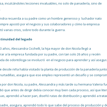
a, inculcándoles lecciones invaluables, no solo de panadería, sino de
.
ndra recuerda a su padre como un hombre generoso y luchador nato
empre apostó por el negocio y sus colaboradores y cómo la empresa
tó varias crisis, sobre todo durante la guerra.
ntinuidad del legado
3 años, Alessandra Cicchelli, la hija mayor de don Nicola llegó a
rar a la empresa fundada por su padre, con tan solo 26 años y recién
da de odontóloga se involucró en el negocio para aprender y así asegura
 desde niña había visitado la planta de producción de la panadería junto
hurtadillas, asegura que ese empleo representó un desafío y se comprome
 por don Nicola, su padre, Alessandra y más tarde su hermana Valeria fu
ió que antes de dirigir debía conocer muy bien cada proceso, así que lit
as, aprendió a hacer pan, diseñó rutas de distribución y aprendió a tratar
padre, asegura, aprendió todo lo que sabe del proceso de producción y d