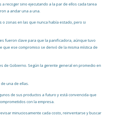
 recoger sino ejecutando a la par de ellos cada tarea
aron a andar una a una.
ias o zonas en las que nunca había estado, pero si
es fueron clave para que la panificadora, aúnque tuvo
te que ese compromiso se derivó de la misma mística de
nes de Gobierno. Según la gerente general en promedio en
de una de ellas.
gunos de sus productos a futuro y está convencida que
comprometidos con la empresa.
 revisar minuciosamente cada costo, reinventarse y buscar