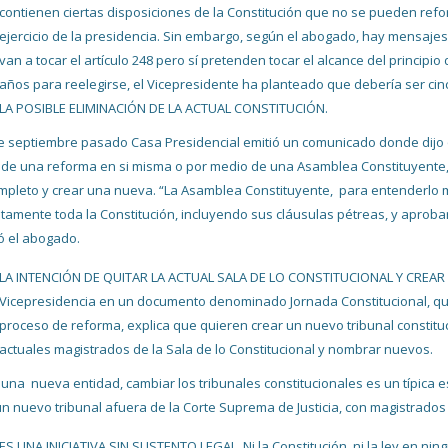
contienen ciertas disposiciones de la Constitución que no se pueden reform
ejercicio de la presidencia. Sin embargo, según el abogado, hay mensajes
van a tocar el artículo 248 pero sí pretenden tocar el alcance del principi
años para reelegirse, el Vicepresidente ha planteado que debería ser cin
LA POSIBLE ELIMINACIÓN DE LA ACTUAL CONSTITUCIÓN.
de septiembre pasado Casa Presidencial emitió un comunicado donde dijo q
 de una reforma en si misma o por medio de una Asamblea Constituyente, es
mpleto y crear una nueva. “La Asamblea Constituyente, para entenderlo m
tamente toda la Constitución, incluyendo sus cláusulas pétreas, y aprob
ió el abogado.
LA INTENCIÓN DE QUITAR LA ACTUAL SALA DE LO CONSTITUCIONAL Y CREAR
Vicepresidencia en un documento denominado Jornada Constitucional, que
proceso de reforma, explica que quieren crear un nuevo tribunal constituci
actuales magistrados de la Sala de lo Constitucional y nombrar nuevos.
 una nueva entidad, cambiar los tribunales constitucionales es un típica e
un nuevo tribunal afuera de la Corte Suprema de Justicia, con magistrados q
ES UNA INICIATIVA SIN SUSTENTO LEGAL. Ni la Constitución, ni la ley en ning