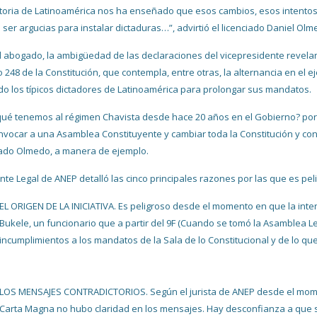
storia de Latinoamérica nos ha enseñado que esos cambios, esos intentos
 ser argucias para instalar dictaduras…”, advirtió el licenciado Daniel Ol
l abogado, la ambigüedad de las declaraciones del vicepresidente revelan 
lo 248 de la Constitución, que contempla, entre otras, la alternancia en el 
o los típicos dictadores de Latinoamérica para prolongar sus mandatos.
qué tenemos al régimen Chavista desde hace 20 años en el Gobierno? por
nvocar a una Asamblea Constituyente y cambiar toda la Constitución y con
iado Olmedo, a manera de ejemplo.
ente Legal de ANEP detalló las cinco principales razones por las que es pel
EL ORIGEN DE LA INICIATIVA. Es peligroso desde el momento en que la inten
Bukele, un funcionario que a partir del 9F (Cuando se tomó la Asamblea Le
incumplimientos a los mandatos de la Sala de lo Constitucional y de lo q
LOS MENSAJES CONTRADICTORIOS. Según el jurista de ANEP desde el momen
Carta Magna no hubo claridad en los mensajes. Hay desconfianza a que se 