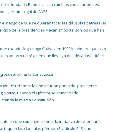
 de refundar la República con cambios constitucionales,
medo, gerente Legal de ANEP.
el riesgo de que se quieran tocar las cláusulas pétreas (el
ejercicio de la presidencia). Mecanismos así son los que han
que cuando llegó Hugo Chávez en 1999 lo primero que hizo
 eso amarró un régimen que lleva ya dos décadas”, citó el
igroso reformar la Constitución.
ción de reformar la Constitución partió del presidente
gislativa, usando el Ejército) ha demostrado
ue manda la misma Constitución.
to en que comenzó a sonar la iniciativa de reformar la
toquen las cláusulas pétreas (El artículo 248) que