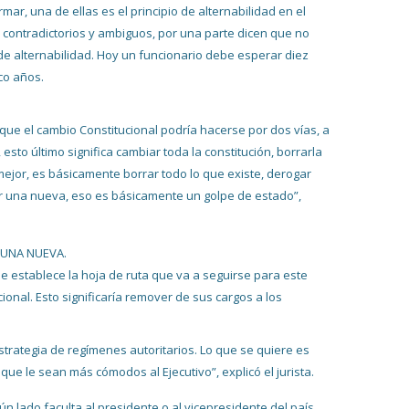
ar, una de ellas es el principio de alternabilidad en el
 contradictorios y ambiguos, por una parte dicen que no
o de alternabilidad. Hoy un funcionario debe esperar diez
co años.
ue el cambio Constitucional podría hacerse por dos vías, a
to último significa cambiar toda la constitución, borrarla
ejor, es básicamente borrar todo lo que existe, derogar
ar una nueva, eso es básicamente un golpe de estado”,
 UNA NUEVA.
 establece la hoja de ruta que va a seguirse para este
onal. Esto significaría remover de sus cargos a los
strategia de regímenes autoritarios. Lo que se quiere es
ue le sean más cómodos al Ejecutivo”, explicó el jurista.
ún lado faculta al presidente o al vicepresidente del país