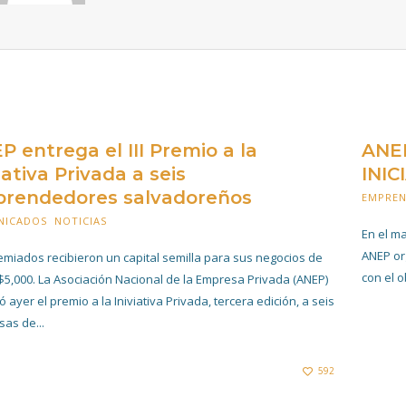
P entrega el III Premio a la
ANEP
iativa Privada a seis
INIC
rendedores salvadoreños
EMPRE
NICADOS
,
NOTICIAS
31 OCTUBRE 2023
En el ma
ANEP or
emiados recibieron un capital semilla para sus negocios de
con el o
$5,000. La Asociación Nacional de la Empresa Privada (ANEP)
 ayer el premio a la Iniviativa Privada, tercera edición, a seis
as de...
592