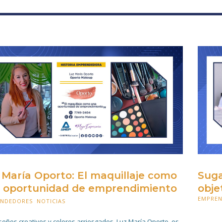
 María Oporto: El maquillaje como
Suga
 oportunidad de emprendimiento
obje
EMPRE
ENDEDORES
,
NOTICIAS
24 MARZO 2023
17 MAR
seños creativos y colores arriesgados, Luz María Oporto, es